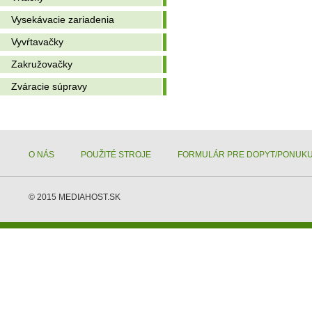
Vysekávacie zariadenia
Vyvŕtavačky
Zakružovačky
Zváracie súpravy
O NÁS
POUŽITÉ STROJE
FORMULÁR PRE DOPYT/PONUK
© 2015
MEDIAHOST.SK