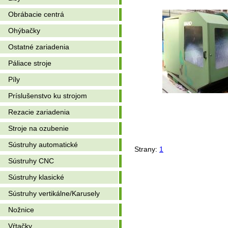
Obrábacie centrá
Ohýbačky
Ostatné zariadenia
Páliace stroje
Píly
Príslušenstvo ku strojom
Rezacie zariadenia
Stroje na ozubenie
Sústruhy automatické
Strany:
1
Sústruhy CNC
Sústruhy klasické
Sústruhy vertikálne/Karusely
Nožnice
Vŕtačky